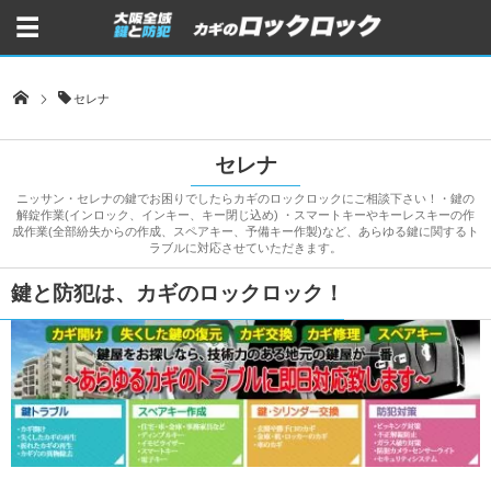
セレナ
セレナ
ニッサン・セレナの鍵でお困りでしたらカギのロックロックにご相談下さい！・鍵の
解錠作業(インロック、インキー、キー閉じ込め) ・スマートキーやキーレスキーの作
成作業(全部紛失からの作成、スペアキー、予備キー作製)など、あらゆる鍵に関するト
ラブルに対応させていただきます。
鍵と防犯は、カギのロックロック！