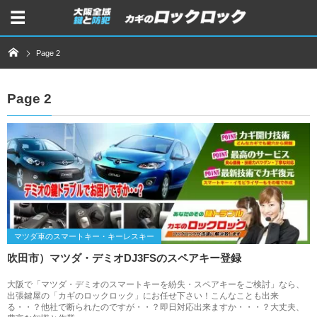
Page 2
Page 2
マツダ車のスマートキー・キーレスキー
吹田市）マツダ・デミオDJ3FSのスペアキー登録
大阪で「マツダ・デミオのスマートキーを紛失・スペアキーをご検討」なら、
出張鍵屋の「カギのロックロック」にお任せ下さい！こんなことも出来
る・・？他社で断られたのですが・・？即日対応出来ますか・・・？大丈夫、