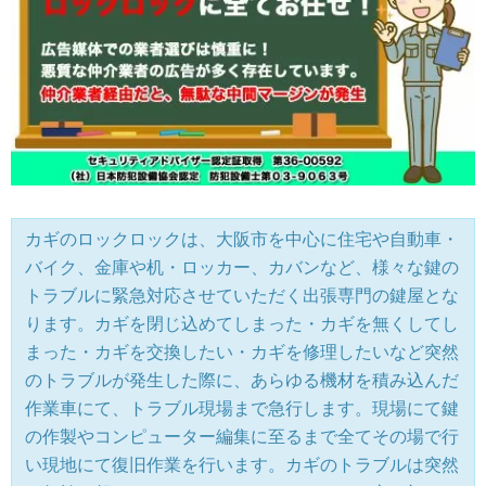
カギのロックロックは、大阪市を中心に住宅や自動車・
バイク、金庫や机・ロッカー、カバンなど、様々な鍵の
トラブルに緊急対応させていただく出張専門の鍵屋とな
ります。カギを閉じ込めてしまった・カギを無くしてし
まった・カギを交換したい・カギを修理したいなど突然
のトラブルが発生した際に、あらゆる機材を積み込んだ
作業車にて、トラブル現場まで急行します。現場にて鍵
の作製やコンピューター編集に至るまで全てその場で行
い現地にて復旧作業を行います。カギのトラブルは突然