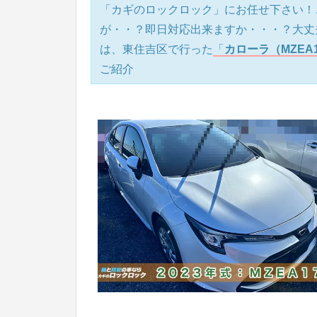
「カギのロックロック」にお任せ下さい！
が・・？即日対応出来ますか・・・？大丈
は、東住吉区で行った
「
カローラ（MZEA
ご紹介