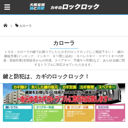
カローラ
カローラ
トヨタ・カローラの鍵でお困りでしたらカギのロックロックにご相談下さい！・鍵の
解錠作業(インロック、インキー、キー閉じ込め) ・キーレスキー・スマートキーの作
成・登録作業(全部紛失からの作成、スペアキー、予備キー作製)など、あらゆる鍵に関
するトラブルに対応させていただきます。
鍵と防犯は、カギのロックロック！