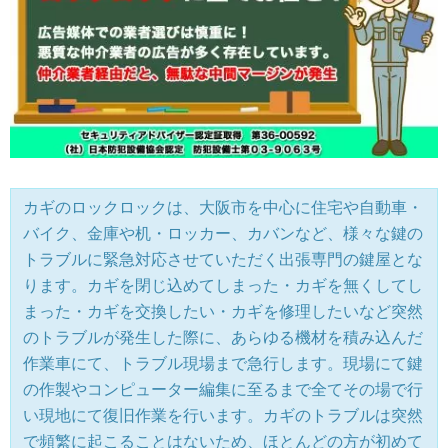
カギのロックロックは、大阪市を中心に住宅や自動車・
バイク、金庫や机・ロッカー、カバンなど、様々な鍵の
トラブルに緊急対応させていただく出張専門の鍵屋とな
ります。カギを閉じ込めてしまった・カギを無くしてし
まった・カギを交換したい・カギを修理したいなど突然
のトラブルが発生した際に、あらゆる機材を積み込んだ
作業車にて、トラブル現場まで急行します。現場にて鍵
の作製やコンピューター編集に至るまで全てその場で行
い現地にて復旧作業を行います。カギのトラブルは突然
で頻繁に起こることはないため、ほとんどの方が初めて