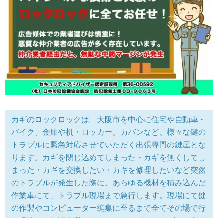
カギのロックロックは、大阪市を中心に住宅や自動車・
バイク、金庫や机・ロッカー、カバンなど、様々な鍵の
トラブルに緊急対応させていただく出張専門の鍵屋とな
ります。カギを閉じ込めてしまった・カギを無くしてし
まった・カギを交換したい・カギを修理したいなど突然
のトラブルが発生した際に、あらゆる機材を積み込んだ
作業車にて、トラブル現場まで急行します。現場にて鍵
の作製やコンピューター編集に至るまで全てその場で行