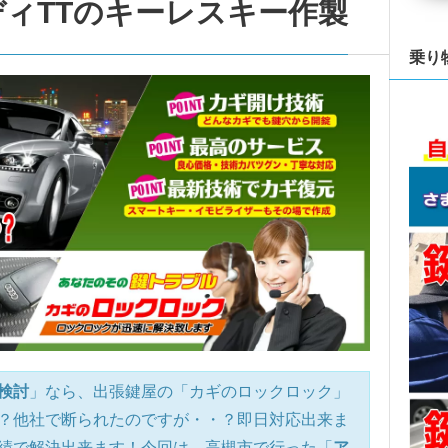
ィTTのキーレスキー作製
乗り
検討
」なら、出張鍵屋の「カギのロックロック」
？他社で断られたのですが・・？即日対応出来ま
績で解決出来ます！今回は、高槻市で行った
「
ア