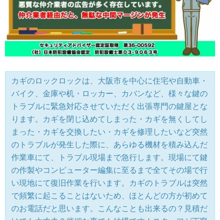
カギのロックロックは、大阪市を中心に住宅や自動車・
バイク、金庫や机・ロッカー、カバンなど、様々な鍵の
トラブルに緊急対応させていただく出張専門の鍵屋とな
ります。カギを閉じ込めてしまった・カギを無くしてし
まった・カギを交換したい・カギを修理したいなど突然
のトラブルが発生した際に、あらゆる機材を積み込んだ
作業車にて、トラブル現場まで急行します。現場にて鍵
の作製やコンピューター編集に至るまで全てその場で行
い現地にて復旧作業を行います。カギのトラブルは突然
で頻繁に起こることはないため、ほとんどの方が初めて
のお電話だと思います。こんなことも出来るの？見積だ