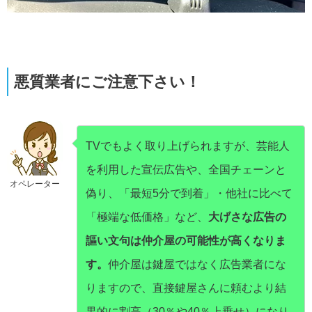
悪質業者にご注意下さい！
TVでもよく取り上げられますが、芸能人
を利用した宣伝広告や、全国チェーンと
オペレーター
偽り、「最短5分で到着」・他社に比べて
「極端な低価格」など、
大げさな広告の
謳い文句は仲介屋の可能性が高くなりま
す。
仲介屋は鍵屋ではなく広告業者にな
りますので、直接鍵屋さんに頼むより結
果的に割高（30％や40％上乗せ）になり