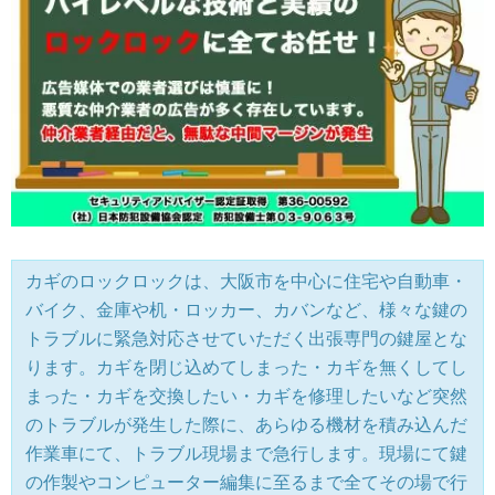
カギのロックロックは、大阪市を中心に住宅や自動車・
バイク、金庫や机・ロッカー、カバンなど、様々な鍵の
トラブルに緊急対応させていただく出張専門の鍵屋とな
ります。カギを閉じ込めてしまった・カギを無くしてし
まった・カギを交換したい・カギを修理したいなど突然
のトラブルが発生した際に、あらゆる機材を積み込んだ
作業車にて、トラブル現場まで急行します。現場にて鍵
の作製やコンピューター編集に至るまで全てその場で行