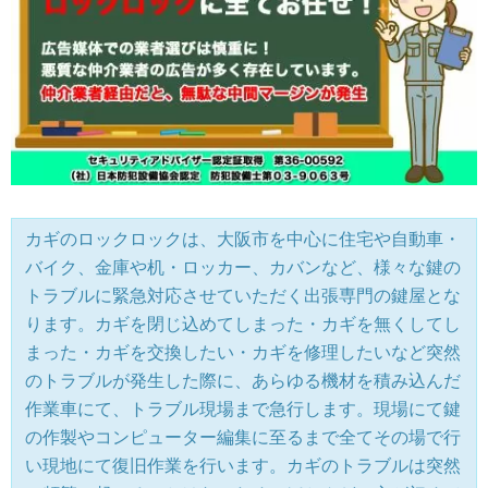
カギのロックロックは、大阪市を中心に住宅や自動車・
バイク、金庫や机・ロッカー、カバンなど、様々な鍵の
トラブルに緊急対応させていただく出張専門の鍵屋とな
ります。カギを閉じ込めてしまった・カギを無くしてし
まった・カギを交換したい・カギを修理したいなど突然
のトラブルが発生した際に、あらゆる機材を積み込んだ
作業車にて、トラブル現場まで急行します。現場にて鍵
の作製やコンピューター編集に至るまで全てその場で行
い現地にて復旧作業を行います。カギのトラブルは突然