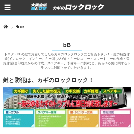
bB
bB
トヨタ・bBの鍵でお困りでしたらカギのロックロックにご相談下さい！・鍵の解錠作
業(インロック、インキー、キー閉じ込め) ・キーレスキー・スマートキーの作成・登
録作業(全部紛失からの作成、スペアキー、予備キー作製)など、あらゆる鍵に関するト
ラブルに対応させていただきます。
鍵と防犯は、カギのロックロック！