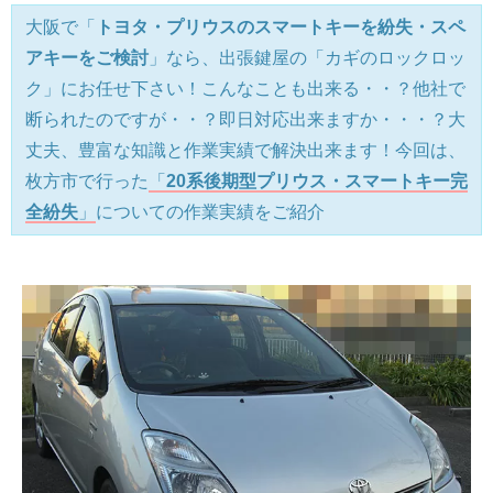
大阪で「
トヨタ・プリウスのスマートキーを紛失・スペ
アキーをご検討
」なら、出張鍵屋の「カギのロックロッ
ク」にお任せ下さい！こんなことも出来る・・？他社で
断られたのですが・・？即日対応出来ますか・・・？大
丈夫、豊富な知識と作業実績で解決出来ます！今回は、
枚方市で行った
「
20系後期型プリウス・スマートキー完
全紛失
」
についての作業実績をご紹介