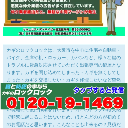
カギのロックロックは、大阪市を中心に住宅や自動車・
バイク、金庫や机・ロッカー、カバンなど、様々な鍵の
トラブルに緊急対応させていただく出張専門の鍵屋とな
ります。カギを閉じ込めてしまった・カギを無くしてし
まった・カギを交換したい・カギを修理したいなど突然
のトラブルが発生した際に、あらゆる機材を積み込んだ
作業車にて、トラブル現場まで急行します。現場にて鍵
の作製やコンピューター編集に至るまで全てその場で行
い現地にて復旧作業を行います。カギのトラブルは突然
で頻繁に起こることはないため、ほとんどの方が初めて
のお電話だと思います。こんなことも出来るの？見積だ