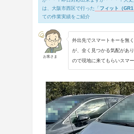
は、大阪市西区で行った
「
フィット（GR
ての作業実績をご紹介
外出先でスマートキーを無
が、全く見つかる気配があ
お客さま
ので現地に来てもらいスマ