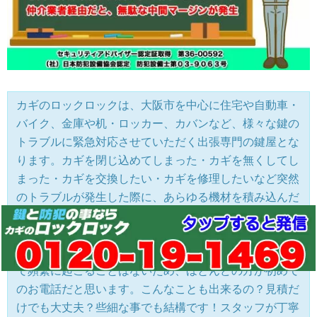
カギのロックロックは、大阪市を中心に住宅や自動車・
バイク、金庫や机・ロッカー、カバンなど、様々な鍵の
トラブルに緊急対応させていただく出張専門の鍵屋とな
ります。カギを閉じ込めてしまった・カギを無くしてし
まった・カギを交換したい・カギを修理したいなど突然
のトラブルが発生した際に、あらゆる機材を積み込んだ
作業車にて、トラブル現場まで急行します。現場にて鍵
の作製やコンピューター編集に至るまで全てその場で行
い現地にて復旧作業を行います。カギのトラブルは突然
で頻繁に起こることはないため、ほとんどの方が初めて
のお電話だと思います。こんなことも出来るの？見積だ
けでも大丈夫？些細な事でも結構です！スタッフが丁寧