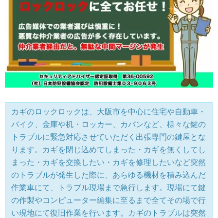
カギのロックロックは、大阪市を中心に住宅や自動車・
バイク、金庫や机・ロッカー、カバンなど、様々な鍵の
トラブルに緊急対応させていただく出張専門の鍵屋とな
ります。カギを閉じ込めてしまった・カギを無くしてし
まった・カギを交換したい・カギを修理したいなど突然
のトラブルが発生した際に、あらゆる機材を積み込んだ
作業車にて、トラブル現場まで急行します。現場にて鍵
の作製やコンピューター編集に至るまで全てその場で行
い現地にて復旧作業を行います。カギのトラブルは突然