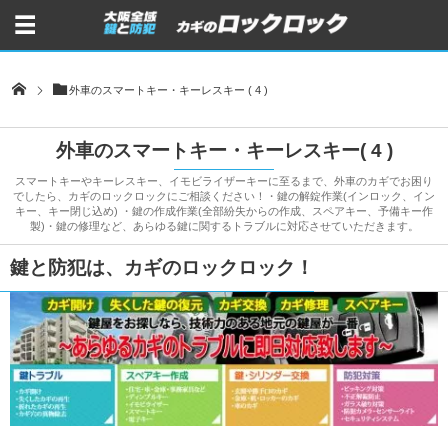
外車のスマートキー・キーレスキー ( 4 )
外車のスマートキー・キーレスキー( 4 )
スマートキーやキーレスキー、イモビライザーキーに至るまで、外車のカギでお困り
でしたら、カギのロックロックにご相談ください！・鍵の解錠作業(インロック、イン
キー、キー閉じ込め) ・鍵の作成作業(全部紛失からの作成、スペアキー、予備キー作
製)・鍵の修理など、あらゆる鍵に関するトラブルに対応させていただきます。
鍵と防犯は、カギのロックロック！