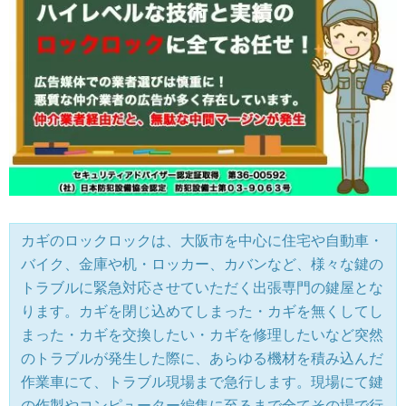
カギのロックロックは、大阪市を中心に住宅や自動車・
バイク、金庫や机・ロッカー、カバンなど、様々な鍵の
トラブルに緊急対応させていただく出張専門の鍵屋とな
ります。カギを閉じ込めてしまった・カギを無くしてし
まった・カギを交換したい・カギを修理したいなど突然
のトラブルが発生した際に、あらゆる機材を積み込んだ
作業車にて、トラブル現場まで急行します。現場にて鍵
の作製やコンピューター編集に至るまで全てその場で行