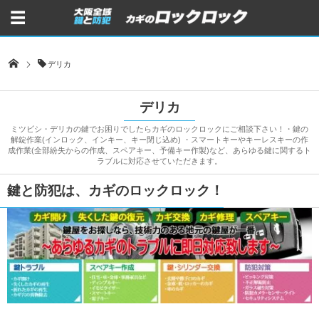
デリカ
デリカ
ミツビシ・デリカの鍵でお困りでしたらカギのロックロックにご相談下さい！・鍵の
解錠作業(インロック、インキー、キー閉じ込め) ・スマートキーやキーレスキーの作
成作業(全部紛失からの作成、スペアキー、予備キー作製)など、あらゆる鍵に関するト
ラブルに対応させていただきます。
鍵と防犯は、カギのロックロック！