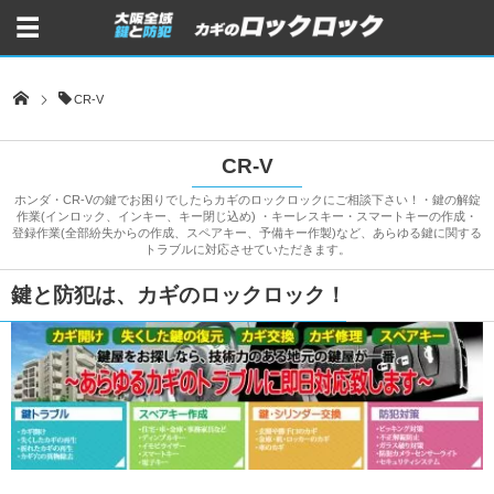
CR-V
CR-V
ホンダ・CR-Vの鍵でお困りでしたらカギのロックロックにご相談下さい！・鍵の解錠
作業(インロック、インキー、キー閉じ込め) ・キーレスキー・スマートキーの作成・
登録作業(全部紛失からの作成、スペアキー、予備キー作製)など、あらゆる鍵に関する
トラブルに対応させていただきます。
鍵と防犯は、カギのロックロック！